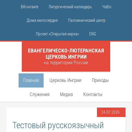
ВКонтакте
Литургический календарь
ЧаВо
Дома милосердия
Паломнический центр
Проект «Открытая кирха»
ENG
ЕВАНГЕЛИЧЕСКО-ЛЮТЕРАНСКАЯ
ЦЕРКОВЬ ИНГРИИ
на территории России
Главная
Церковь Ингрии
Приходы
Служения
Медиа
Контакты
24.07.2026
Тестовый русскоязычный