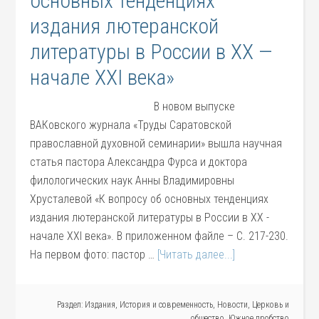
основных тенденциях
издания лютеранской
литературы в России в XX —
начале XXI века»
В новом выпуске
ВАКовского журнала «Труды Саратовской
православной духовной семинарии» вышла научная
статья пастора Александра Фурса и доктора
филологических наук Анны Владимировны
Хрусталевой «К вопросу об основных тенденциях
издания лютеранской литературы в России в XX -
начале XXI века». В приложенном файле – С. 217-230.
На первом фото: пастор …
[Читать далее...]
Раздел:
Издания
,
История и современность
,
Новости
,
Церковь и
общество
,
Южное пробство