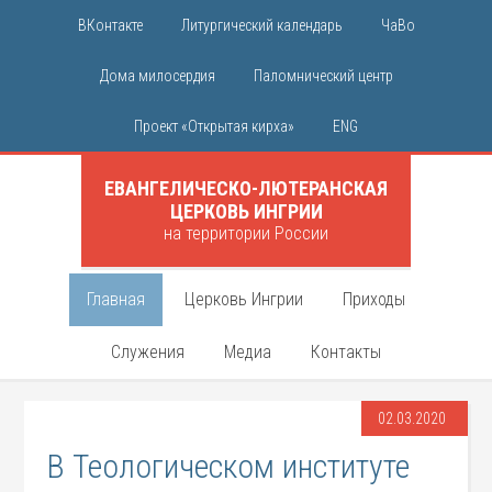
ВКонтакте
Литургический календарь
ЧаВо
Дома милосердия
Паломнический центр
Проект «Открытая кирха»
ENG
ЕВАНГЕЛИЧЕСКО-ЛЮТЕРАНСКАЯ
ЦЕРКОВЬ ИНГРИИ
на территории России
Главная
Церковь Ингрии
Приходы
Служения
Медиа
Контакты
02.03.2020
В Теологическом институте