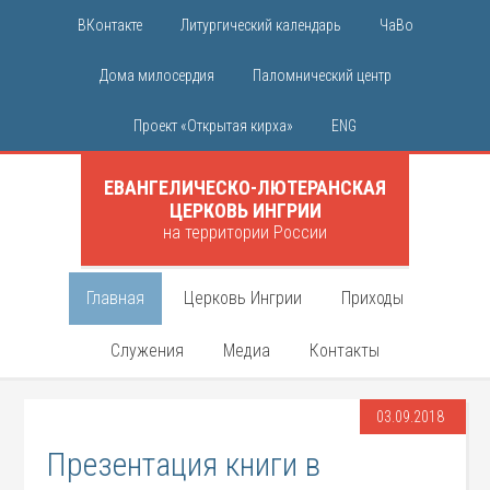
ВКонтакте
Литургический календарь
ЧаВо
Дома милосердия
Паломнический центр
Проект «Открытая кирха»
ENG
ЕВАНГЕЛИЧЕСКО-ЛЮТЕРАНСКАЯ
ЦЕРКОВЬ ИНГРИИ
на территории России
Главная
Церковь Ингрии
Приходы
Служения
Медиа
Контакты
03.09.2018
Презентация книги в