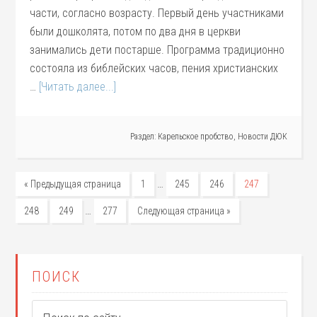
части, согласно возрасту. Первый день участниками
были дошколята, потом по два дня в церкви
занимались дети постарше. Программа традиционно
состояла из библейских часов, пения христианских
…
[Читать далее...]
Раздел:
Карельское пробство
,
Новости ДЮК
…
« Предыдущая страница
1
245
246
247
…
248
249
277
Следующая страница »
ПОИСК