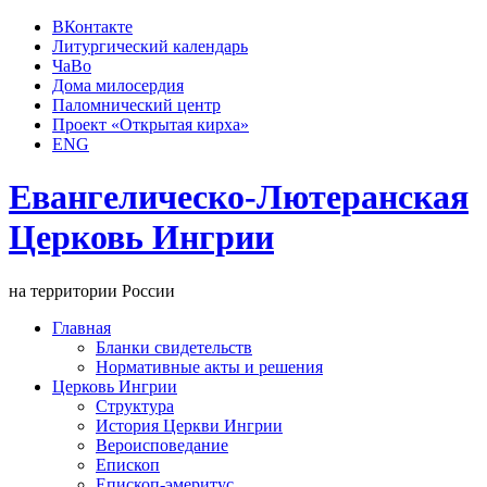
ВКонтакте
Литургический календарь
ЧаВо
Дома милосердия
Паломнический центр
Проект «Открытая кирха»
ENG
Евангелическо-Лютеранская
Церковь Ингрии
на территории России
Главная
Бланки свидетельств
Нормативные акты и решения
Церковь Ингрии
Структура
История Церкви Ингрии
Вероисповедание
Епископ
Епископ-эмеритус