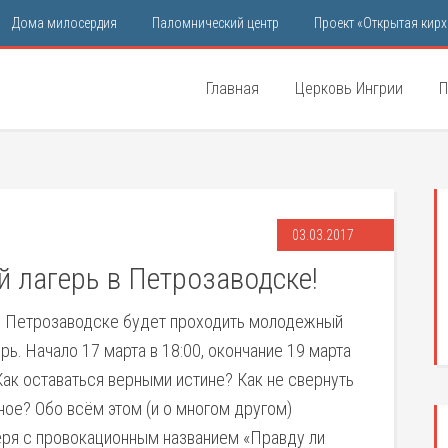
Дома милосердия
Паломнический центр
Проект «Открытая кирх
Главная
Церковь Ингрии
П
03.03.2017
 лагерь в Петрозаводске!
 в Петрозаводске будет проходить молодежный
рь. Начало 17 марта в 18:00, окончание 19 марта
Как оставаться верными истине? Как не свернуть
ное? Обо всём этом (и о многом другом)
еря с провокационным названием «Правду ли