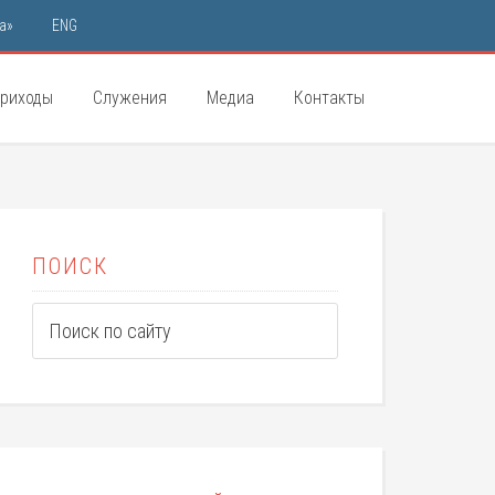
а»
ENG
риходы
Служения
Медиа
Контакты
ПОИСК