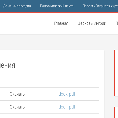
Дома милосердия
Паломнический центр
Проект «Открытая кирх
Главная
Церковь Ингрии
П
шения
Скачать
docx
pdf
Скачать
doc
pdf