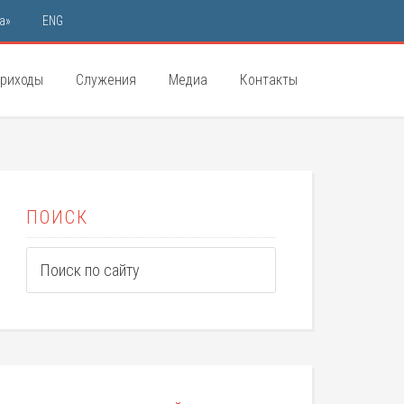
а»
ENG
риходы
Служения
Медиа
Контакты
ПОИСК