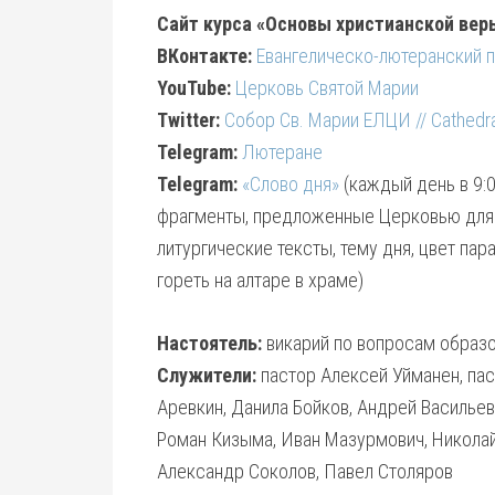
Сайт курса «Основы христианской вер
ВКонтакте:
Евангелическо-лютеранский 
YouTube:
Церковь Святой Марии
Twitter:
Собор Св. Марии ЕЛЦИ // Cathedral
Telegram:
Лютеране
Telegram:
«Слово дня»
(каждый день в 9:0
фрагменты, предложенные Церковью для 
литургические тексты, тему дня, цвет па
гореть на алтаре в храме)
Настоятель:
викарий по вопросам образо
Служители:
пастор Алексей Уйманен, па
Аревкин, Данила Бойков, Андрей Васильев
Роман Кизыма, Иван Мазурмович, Николай
Александр Соколов, Павел Столяров