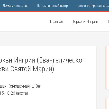
Дома милосердия
Паломнический центр
Проект «Открытая кирх
Главная
Церковь Ингрии
П
кви Ингрии (Евангелическо-
кви Святой Марии)
ьшая Конюшенная, д. 8а
15-10-26 (вахта)