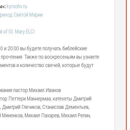
ы»:
kyrsohv.ru
приход Святой Марии
 of St. Mary ELCI
0 и 20:00 вы будете получать библейские
прочтения. Также по воскресеньям вы узнаете
раментов и количество свечей, которые будут
вания пастор Михаил Иванов
стор Петтери Маннермаа, катехеты Дмитрий
, Дмитрий Глечиков, Станислав Дементьев,
 Миненков, Михаил Пахарев, Михаил Репин,