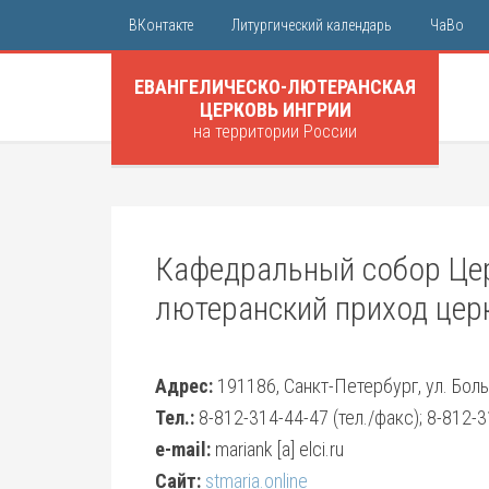
ВКонтакте
Литургический календарь
ЧаВо
ЕВАНГЕЛИЧЕСКО-ЛЮТЕРАНСКАЯ
ЦЕРКОВЬ ИНГРИИ
на территории России
Кафедральный собор Цер
лютеранский приход цер
Адрес:
191186, Санкт-Петербург, ул. Бол
Тел.:
8-812-314-44-47 (тел./факс); 8-812-3
e-mail:
mariank [a] elci.ru
Сайт:
stmaria.online