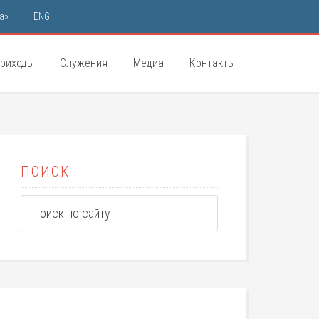
а»
ENG
риходы
Служения
Медиа
Контакты
ПОИСК