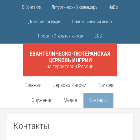
ВКонтакте
Литургический календарь
ЧаВо
Дома милосердия
Паломнический центр
Проект «Открытая кирха»
ENG
ЕВАНГЕЛИЧЕСКО-ЛЮТЕРАНСКАЯ
ЦЕРКОВЬ ИНГРИИ
на территории России
Главная
Церковь Ингрии
Приходы
Служения
Медиа
Контакты
Контакты