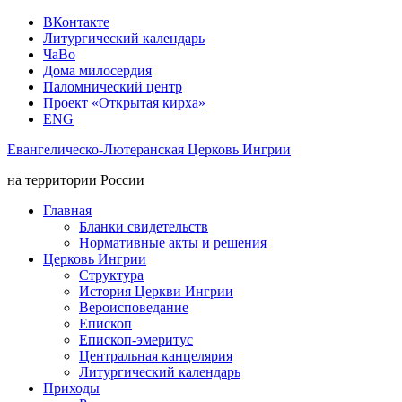
ВКонтакте
Литургический календарь
ЧаВо
Дома милосердия
Паломнический центр
Проект «Открытая кирха»
ENG
Евангелическо-Лютеранская Церковь Ингрии
на территории России
Главная
Бланки свидетельств
Нормативные акты и решения
Церковь Ингрии
Структура
История Церкви Ингрии
Вероисповедание
Епископ
Епископ-эмеритус
Центральная канцелярия
Литургический календарь
Приходы