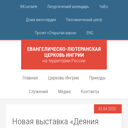
ВКонтакте
Литургический календарь
ЧаВо
Дома милосердия
Паломнический центр
Проект «Открытая кирха»
ENG
ЕВАНГЕЛИЧЕСКО-ЛЮТЕРАНСКАЯ
ЦЕРКОВЬ ИНГРИИ
на территории России
Главная
Церковь Ингрии
Приходы
Служения
Медиа
Контакты
02.04.2025
Новая выставка «Деяния