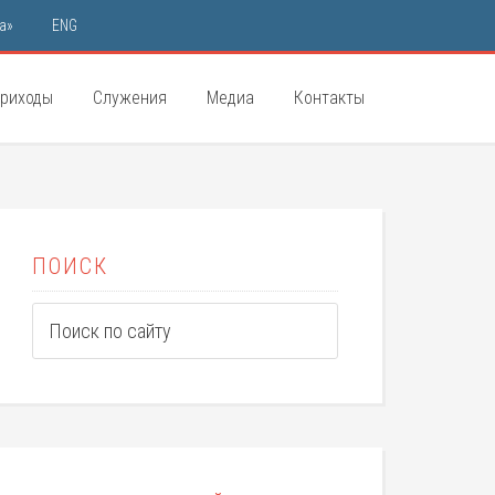
а»
ENG
риходы
Служения
Медиа
Контакты
ПОИСК