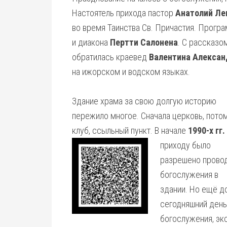
Настоятель прихода пастор
Анатолий Л
во время Таинства Св. Причастия. Прогр
и диакона
Пертти Салонена
. С рассказо
обратилась краевед
Валентина Алексан
на ижорском и водском языках.
Здание храма за свою долгую историю
пережило многое. Сначала церковь, пото
клуб, ссыльный пункт. В начале
1990-х гг.
приходу было
разрешено прово
богослужения в
здании. Но ещё до
сегодняшний день
богослужения, эк