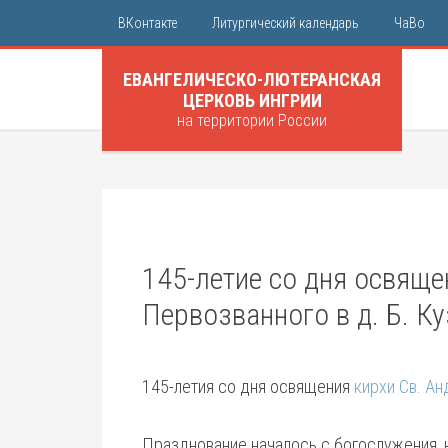
ВКонтакте
Литургический календарь
ЧаВо
ЕВАНГЕЛИЧЕСКО-ЛЮТЕРАНСКАЯ
ЦЕРКОВЬ ИНГРИИ
на территории России
145-летие со дня освяще
Первозванного в д. Б. К
145-летия со дня освящения
кирхи Св. А
Празднование началось с богослужения,