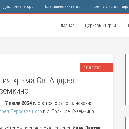
Дома милосердия
Паломнический центр
Проект «Открытая кирх
Главная
Церковь Ингрии
П
10.07.2024
ния храма Св. Андрея
уземкино
7 июля 2024 г.
состоялось празднование
ндрея Первозванного
в д. Большое Куземкино.
 на котором проповедовал епископ
Иван Лаптев
.