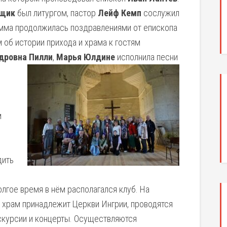
ещик
был литургом, пастор
Лейф Кемп
сослужил
амма продолжилась поздравлениями от епископа
м об истории прихода и храма к гостям
дровна Пилли
,
Марья Юлдине
исполнила песни
м
дить
лгое время в нём располагался клуб. На
 храм принадлежит Церкви Ингрии, проводятся
скурсии и концерты. Осуществляются