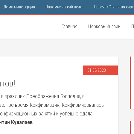
Дома милосердия
Паломнический центр
Проект «Открытая кирх
Главная
Церковь Ингрии
П
31.08.2023
тов!
, в праздник Преображения Господня, в
 долгое время Конфирмация. Конфирмировалась
конфирмационных занятий и успешно сдала
нтин Кулалаев
.