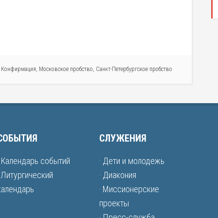
,
Конфирмация
,
Московское пробство
,
Санкт-Петербургское пробство
СОБЫТИЯ
СЛУЖЕНИЯ
· Календарь событий
· Дети и молодежь
· Литургический
· Диакония
календарь
· Миссионерские
проекты
· Пресс-служба