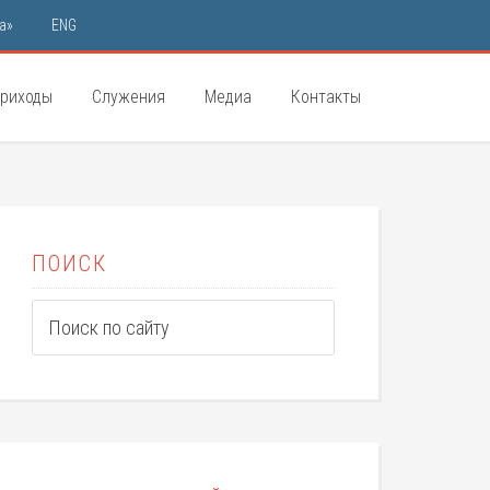
а»
ENG
риходы
Служения
Медиа
Контакты
ПОИСК