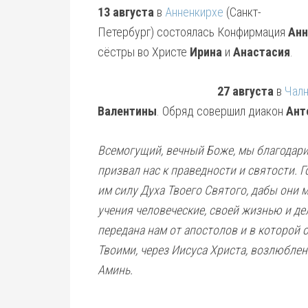
13 августа
в
Анненкирхе
(Санкт-
Петербург) состоялась Конфирмация
Ан
сёстры во Христе
Ирина
и
Анастасия
.
27 августа
в
Чалн
Валентины
. Обряд совершил диакон
Ант
Всемогущий, вечный Боже, мы благодари
призвал нас к праведности и святости. 
им силу Духа Твоего Святого, дабы они 
учения человеческие, своей жизнью и де
передана нам от апостолов и в которой 
Твоими, через Иисуса Христа, возлюблен
Аминь.