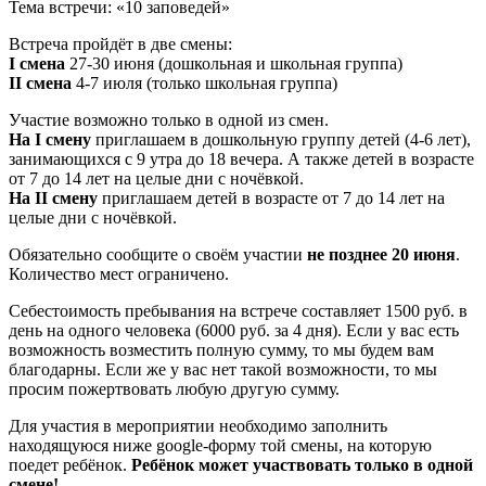
Тема встречи: «10 заповедей»
Встреча пройдёт в две смены:
I смена
27-30 июня (дошкольная и школьная группа)
II смена
4-7 июля (только школьная группа)
Участие возможно только в одной из смен.
На I смену
приглашаем в дошкольную группу детей (4-6 лет),
занимающихся с 9 утра до 18 вечера. А также детей в возрасте
от 7 до 14 лет на целые дни с ночёвкой.
На II смену
приглашаем детей в возрасте от 7 до 14 лет на
целые дни с ночёвкой.
Обязательно сообщите о своём участии
не позднее 20 июня
.
Количество мест ограничено.
Себестоимость пребывания на встрече составляет 1500 руб. в
день на одного человека (6000 руб. за 4 дня). Если у вас есть
возможность возместить полную сумму, то мы будем вам
благодарны. Если же у вас нет такой возможности, то мы
просим пожертвовать любую другую сумму.
Для участия в мероприятии необходимо заполнить
находящуюся ниже google-форму той смены, на которую
поедет ребёнок.
Ребёнок может участвовать только в одной
смене!