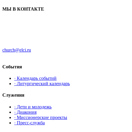
МЫ В КОНТАКТЕ
ЦЕРКОВЬ ИНГРИИ
191186 г. Санкт-Петербург
ул. Большая Конюшенная, д. 8
church@elci.ru
+7-812-3128289
События
· Календарь событий
· Литургический календарь
Служения
· Дети и молодежь
· Диакония
· Миссионерские проекты
· Пресс-служба