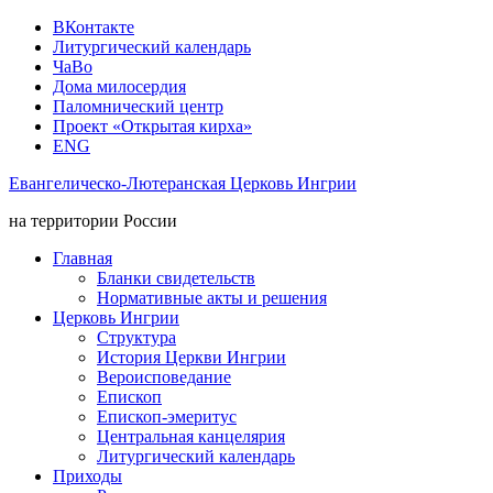
ВКонтакте
Литургический календарь
ЧаВо
Дома милосердия
Паломнический центр
Проект «Открытая кирха»
ENG
Евангелическо-Лютеранская Церковь Ингрии
на территории России
Главная
Бланки свидетельств
Нормативные акты и решения
Церковь Ингрии
Структура
История Церкви Ингрии
Вероисповедание
Епископ
Епископ-эмеритус
Центральная канцелярия
Литургический календарь
Приходы