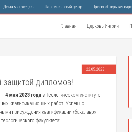
Дома милосердия
Паломнический центр
Проект «Открытая кирх
Главная
Церковь Ингрии
П
22.05.2023
 защитой дипломов!
4 мая 2023 года
в Теологическом институте
кных квалификационных работ. Успешно
йными присуждения квалификации «бакалавр»
 теологического факультета: