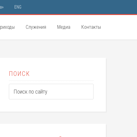
а»
ENG
риходы
Служения
Медиа
Контакты
ПОИСК