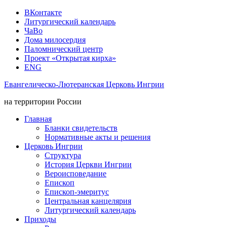
ВКонтакте
Литургический календарь
ЧаВо
Дома милосердия
Паломнический центр
Проект «Открытая кирха»
ENG
Евангелическо-Лютеранская Церковь Ингрии
на территории России
Главная
Бланки свидетельств
Нормативные акты и решения
Церковь Ингрии
Структура
История Церкви Ингрии
Вероисповедание
Епископ
Епископ-эмеритус
Центральная канцелярия
Литургический календарь
Приходы