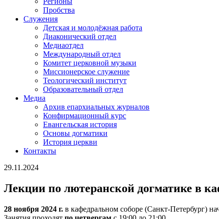
Регионы
Пробства
Служения
Детская и молодёжная работа
Диаконический отдел
Медиаотдел
Международный отдел
Комитет церковной музыки
Миссионерское служение
Теологический институт
Образовательный отдел
Медиа
Архив епархиальных журналов
Конфирмационный курс
Евангельская история
Основы догматики
История церкви
Контакты
29.11.2024
Лекции по лютеранской догматике в ка
28 ноября 2024 г.
в кафедральном соборе (Санкт-Петербург) на
Занятия проходят
по четвергам
с 19:00 до 21:00.