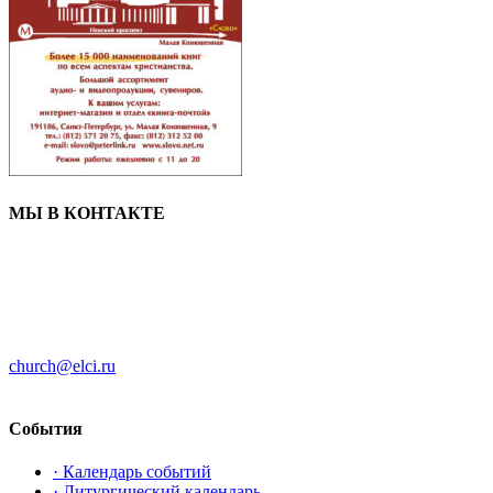
МЫ В КОНТАКТЕ
ЦЕРКОВЬ ИНГРИИ
191186 г. Санкт-Петербург
ул. Большая Конюшенная, д. 8
church@elci.ru
+7-812-3128289
События
· Календарь событий
· Литургический календарь