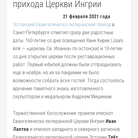
прихода Церкви Ингрии
21 февраля 2021 года
Эстонский Евангелическо-лютеранский приход
в
Санкт-Петербурге отметил сразу две радостные
даты: 160-летие со дня освящения Яани Кирик (Jaani
kirik — «церковь Св. Иоанна» по-эстонски) и 10-летие
со дня открытия церкви после реставрационных
работ. Первый юбилей должны были отпраздновать
ещё в ноябре, но из-за пандемии не было
возможности собрать всех гостей. Тогда состоялось
вручение памятного знака, изготовленного
скульптором и медальером Андреем Мишиным.
Торжественное богослужение провели епископ
Евангелическо-лютеранской Церкви Ингрии
Иван
Лаптев
и епископ западного и северного регионов
Евангелическо-лютеранской церкви Эстонии
Тийт