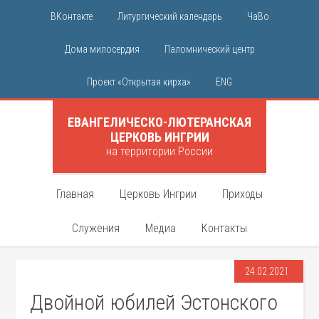
ВКонтакте
Литургический календарь
ЧаВо
Дома милосердия
Паломнический центр
Проект «Открытая кирха»
ENG
ЕВАНГЕЛИЧЕСКО-ЛЮТЕРАНСКАЯ
ЦЕРКОВЬ ИНГРИИ
на территории России
Главная
Церковь Ингрии
Приходы
Служения
Медиа
Контакты
24.02.2021
Двойной юбилей Эстонского