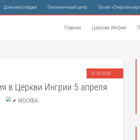
Дома милосердия
Паломнический центр
Проект «Открытая кирх
Главная
Церковь Ингрии
П
01.04.2026
я в Церкви Ингрии 5 апреля
МОСКВА