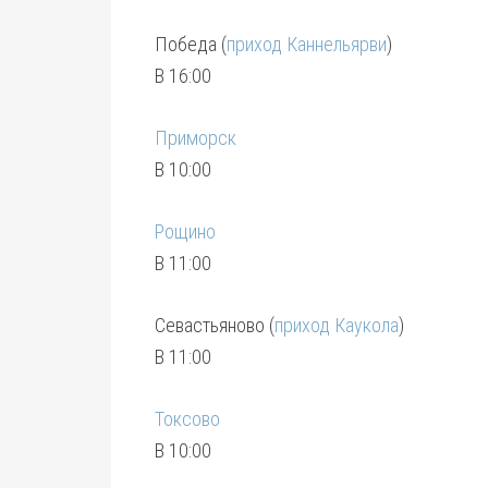
Победа (
приход Каннельярви
)
В 16:00
Приморск
В 10:00
Рощино
В 11:00
Севастьяново (
приход Каукола
)
В 11:00
Токсово
В 10:00