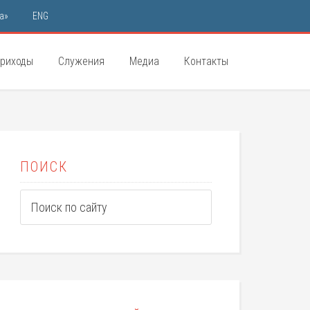
а»
ENG
риходы
Служения
Медиа
Контакты
ПОИСК