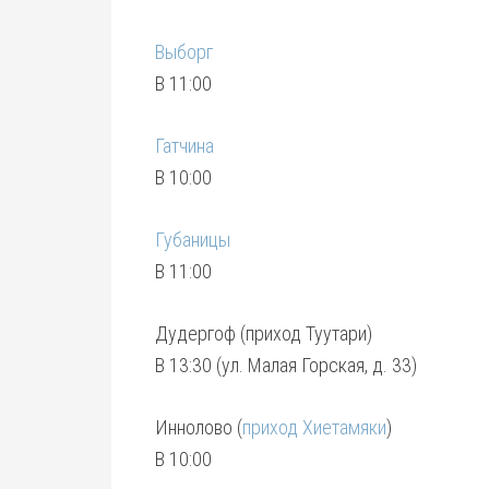
Выборг
В 11:00
Гатчина
В 10:00
Губаницы
В 11:00
Дудергоф (приход Туутари)
В 13:30 (ул. Малая Горская, д. 33)
Иннолово (
приход Хиетамяки
)
В 10:00