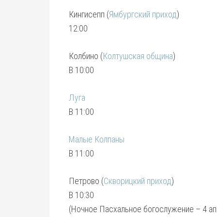
Кингисепп (
Ямбургский приход
)
12:00
Колбино (
Колтушская община
)
В 10:00
Луга
В 11:00
Малые Колпаны
В 11:00
Петрово (
Скворицкий приход
)
В 10:30
(Ночное Пасхальное богослужение – 4 апр