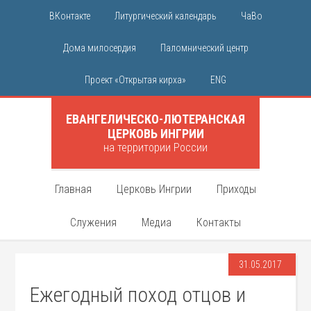
ВКонтакте
Литургический календарь
ЧаВо
Дома милосердия
Паломнический центр
Проект «Открытая кирха»
ENG
ЕВАНГЕЛИЧЕСКО-ЛЮТЕРАНСКАЯ
ЦЕРКОВЬ ИНГРИИ
на территории России
Главная
Церковь Ингрии
Приходы
Служения
Медиа
Контакты
31.05.2017
Ежегодный поход отцов и