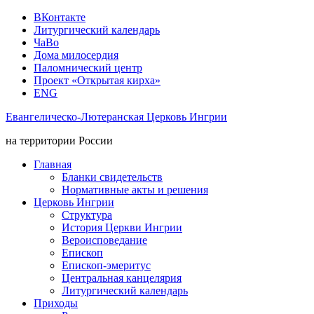
ВКонтакте
Литургический календарь
ЧаВо
Дома милосердия
Паломнический центр
Проект «Открытая кирха»
ENG
Евангелическо-Лютеранская Церковь Ингрии
на территории России
Главная
Бланки свидетельств
Нормативные акты и решения
Церковь Ингрии
Структура
История Церкви Ингрии
Вероисповедание
Епископ
Епископ-эмеритус
Центральная канцелярия
Литургический календарь
Приходы