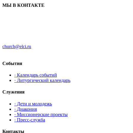
МЫ В КОНТАКТЕ
ЦЕРКОВЬ ИНГРИИ
191186 г. Санкт-Петербург
ул. Большая Конюшенная, д. 8
church@elci.ru
+7-812-3128289
События
· Календарь событий
· Литургический календарь
Служения
· Дети и молодежь
· Диакония
· Миссионерские проекты
· Пресс-служба
Контакты