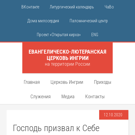
ВКонтакте
Литургический календарь
ЧаВо
Дома милосердия
Паломнический центр
Проект «Открытая кирха»
ENG
ЕВАНГЕЛИЧЕСКО-ЛЮТЕРАНСКАЯ
ЦЕРКОВЬ ИНГРИИ
на территории России
Главная
Церковь Ингрии
Приходы
Служения
Медиа
Контакты
12.10.2020
Господь призвал к Себе