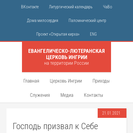
ВКонтакте
Литургический календарь
ЧаВо
Дома милосердия
Паломнический центр
Проект «Открытая кирха»
ENG
ЕВАНГЕЛИЧЕСКО-ЛЮТЕРАНСКАЯ
ЦЕРКОВЬ ИНГРИИ
на территории России
Главная
Церковь Ингрии
Приходы
Служения
Медиа
Контакты
21.01.2021
Господь призвал к Себе