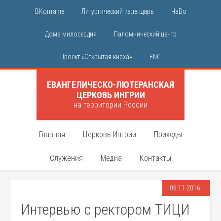
ВКонтакте
Литургический календарь
ЧаВо
Дома милосердия
Паломнический центр
Проект «Открытая кирха»
ENG
ЕВАНГЕЛИЧЕСКО-ЛЮТЕРАНСКАЯ
ЦЕРКОВЬ ИНГРИИ
на территории России
Главная
Церковь Ингрии
Приходы
Служения
Медиа
Контакты
06.11.2016
Интервью с ректором ТИЦИ