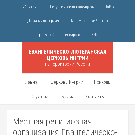
ВКонтакте
Литургический календарь
ЧаВо
Дома милосердия
Паломнический центр
Проект «Открытая кирха»
ENG
ЕВАНГЕЛИЧЕСКО-ЛЮТЕРАНСКАЯ
ЦЕРКОВЬ ИНГРИИ
на территории России
Главная
Церковь Ингрии
Приходы
Служения
Медиа
Контакты
Местная религиозная
организация Евангелическо-