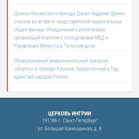
Диакон Чалнинского прихода Данил Андреев принял
участие во встрече представителей национальных
общественных объединений и религиозных
организаций Карелии с сотрудниками МВД и
Управления Минюста в Петрозаводске
Общецерковный межрегиональный праздник
Juhannus в приходе Каукола, приуроченный к Году
единства народов России
ЦЕРКОВЬ ИНГРИИ
191186 г. Санкт-Петербург
ул. Большая Конюшенная, д. 8