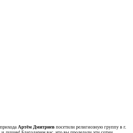
 прихода
Артём Дмитриев
посетили религиозную группу в г.
и душам! Благодарим вас, что вы проделали эти сотни