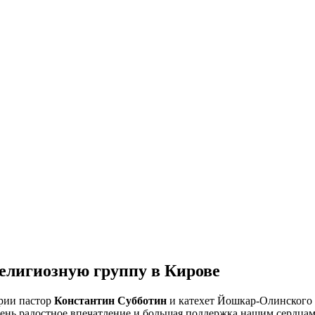
елигиозную группу в Кирове
рии пастор
Константин Субботин
и катехет Йошкар-Олинского
ень радостное впечатление и большая поддержка нашим сердцам 