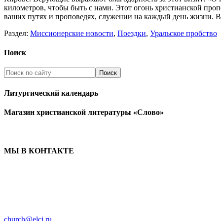
километров, чтобы быть с нами. Этот огонь христианской про
ваших путях и проповедях, служении на каждый день жизни. В
Раздел:
Миссионерские новости
,
Поездки
,
Уральское пробство
Поиск
Литургический календарь
Магазин христианской литературы «Слово»
МЫ В КОНТАКТЕ
ЦЕРКОВЬ ИНГРИИ
191186 г. Санкт-Петербург
ул. Большая Конюшенная, д. 8
church@elci.ru