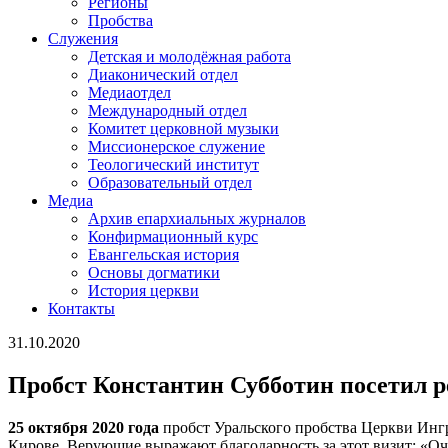
Регионы
Пробства
Служения
Детская и молодёжная работа
Диаконический отдел
Медиаотдел
Международный отдел
Комитет церковной музыки
Миссионерское служение
Теологический институт
Образовательный отдел
Медиа
Архив епархиальных журналов
Конфирмационный курс
Евангельская история
Основы догматики
История церкви
Контакты
31.10.2020
Пробст Константин Субботин посетил р
25 октября 2020 года
пробст Уральского пробства Церкви Инг
Кирове. Верующие выражают благодарность за этот визит: «Оч