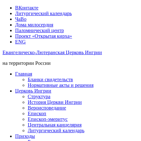
ВКонтакте
Литургический календарь
ЧаВо
Дома милосердия
Паломнический центр
Проект «Открытая кирха»
ENG
Евангелическо-Лютеранская Церковь Ингрии
на территории России
Главная
Бланки свидетельств
Нормативные акты и решения
Церковь Ингрии
Структура
История Церкви Ингрии
Вероисповедание
Епископ
Епископ-эмеритус
Центральная канцелярия
Литургический календарь
Приходы