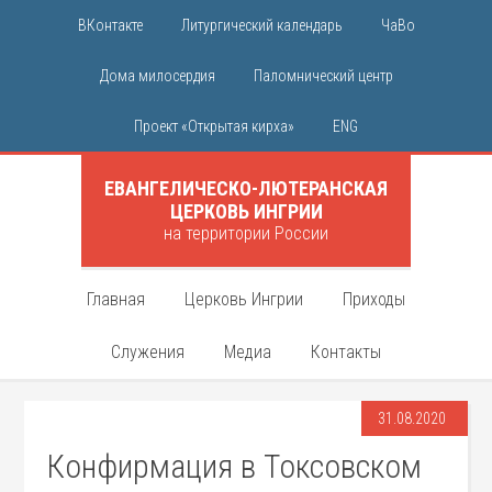
ВКонтакте
Литургический календарь
ЧаВо
Дома милосердия
Паломнический центр
Проект «Открытая кирха»
ENG
ЕВАНГЕЛИЧЕСКО-ЛЮТЕРАНСКАЯ
ЦЕРКОВЬ ИНГРИИ
на территории России
Главная
Церковь Ингрии
Приходы
Служения
Медиа
Контакты
31.08.2020
Конфирмация в Токсовском