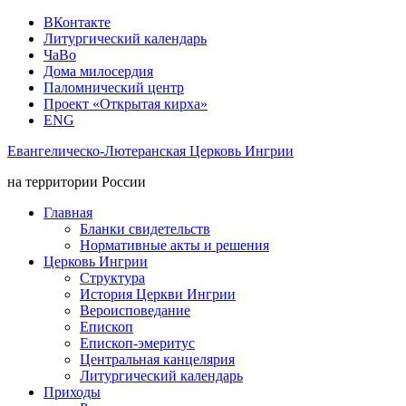
ВКонтакте
Литургический календарь
ЧаВо
Дома милосердия
Паломнический центр
Проект «Открытая кирха»
ENG
Евангелическо-Лютеранская Церковь Ингрии
на территории России
Главная
Бланки свидетельств
Нормативные акты и решения
Церковь Ингрии
Структура
История Церкви Ингрии
Вероисповедание
Епископ
Епископ-эмеритус
Центральная канцелярия
Литургический календарь
Приходы