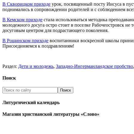
В Скворицком приходе
урок, посвященный посту Иисуса в пуст
поднимались в сопровождении родителей и с соблюдением все
В Кемском приходе
стала использоваться методика преподаван
молодежного досуга остро стоит в поселке Рабочеостровск не т
досуговым центром для подрастающего поколения.
В Рощинском приходе
воспитанники воскресной школы принима
Присоединяемся к поздравлениям!
Раздел:
Дети и молодежь
,
Западно-Ингерманландское пробство
Поиск
Литургический календарь
Магазин христианской литературы «Слово»