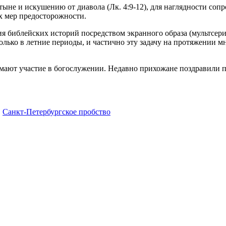
ыне и искушению от диавола (Лк. 4:9-12), для наглядности соп
х мер предосторожности.
ия библейских историй посредством экранного образа (мультсер
олько в летние периоды, и частично эту задачу на протяжении м
ют участие в богослужении. Недавно прихожане поздравили па
,
Санкт-Петербургское пробство