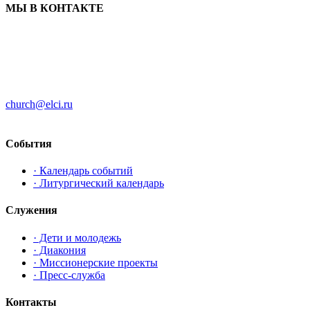
МЫ В КОНТАКТЕ
ЦЕРКОВЬ ИНГРИИ
191186 г. Санкт-Петербург
ул. Большая Конюшенная, д. 8
church@elci.ru
+7-812-3128289
События
· Календарь событий
· Литургический календарь
Служения
· Дети и молодежь
· Диакония
· Миссионерские проекты
· Пресс-служба
Контакты