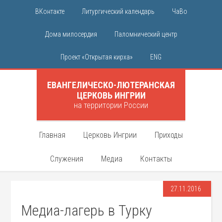
ВКонтакте
Литургический календарь
ЧаВо
Дома милосердия
Паломнический центр
Проект «Открытая кирха»
ENG
ЕВАНГЕЛИЧЕСКО-ЛЮТЕРАНСКАЯ
ЦЕРКОВЬ ИНГРИИ
на территории России
Главная
Церковь Ингрии
Приходы
Служения
Медиа
Контакты
27.11.2016
Медиа-лагерь в Турку