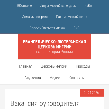
ВКонтакте
Литургический календарь
ЧаВо
Дома милосердия
Паломнический центр
Проект «Открытая кирха»
ENG
ЕВАНГЕЛИЧЕСКО-ЛЮТЕРАНСКАЯ
ЦЕРКОВЬ ИНГРИИ
на территории России
Главная
Церковь Ингрии
Приходы
Служения
Медиа
Контакты
01.04.2026
Вакансия руководителя