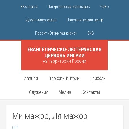
ВКонтакте
Литургический календарь
ЧаВо
Дома милосердия
Паломнический центр
Проект «Открытая кирха»
ENG
ЕВАНГЕЛИЧЕСКО-ЛЮТЕРАНСКАЯ
ЦЕРКОВЬ ИНГРИИ
на территории России
Главная
Церковь Ингрии
Приходы
Служения
Медиа
Контакты
Ми мажор, Ля мажор
001