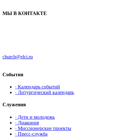
МЫ В КОНТАКТЕ
ЦЕРКОВЬ ИНГРИИ
191186 г. Санкт-Петербург
ул. Большая Конюшенная, д. 8
church@elci.ru
+7-812-3128289
События
· Календарь событий
· Литургический календарь
Служения
· Дети и молодежь
· Диакония
· Миссионерские проекты
· Пресс-служба