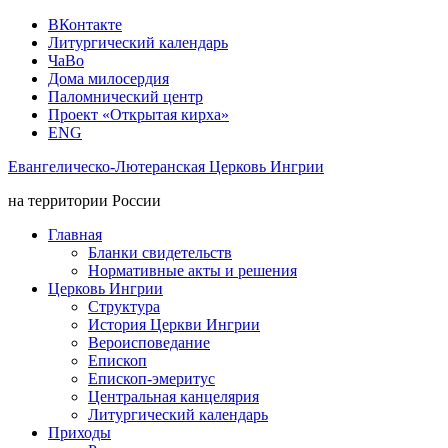
ВКонтакте
Литургический календарь
ЧаВо
Дома милосердия
Паломнический центр
Проект «Открытая кирха»
ENG
Евангелическо-Лютеранская Церковь Ингрии
на территории России
Главная
Бланки свидетельств
Нормативные акты и решения
Церковь Ингрии
Структура
История Церкви Ингрии
Вероисповедание
Епископ
Епископ-эмеритус
Центральная канцелярия
Литургический календарь
Приходы