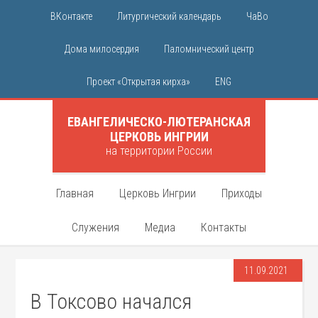
ВКонтакте
Литургический календарь
ЧаВо
Дома милосердия
Паломнический центр
Проект «Открытая кирха»
ENG
ЕВАНГЕЛИЧЕСКО-ЛЮТЕРАНСКАЯ
ЦЕРКОВЬ ИНГРИИ
на территории России
Главная
Церковь Ингрии
Приходы
Служения
Медиа
Контакты
11.09.2021
В Токсово начался