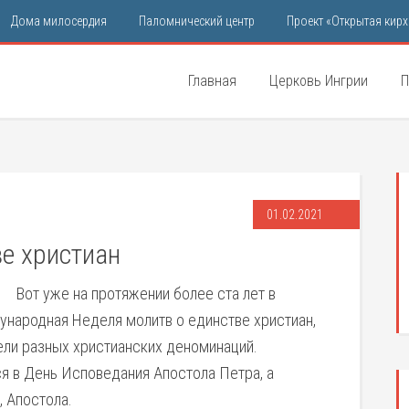
Дома милосердия
Паломнический центр
Проект «Открытая кирх
Главная
Церковь Ингрии
П
01.02.2021
е христиан
Вот уже на протяжении более ста лет в
народная Неделя молитв о единстве христиан,
ели разных христианских деноминаций.
ся в День Исповедания Апостола Петра, а
, Апостола.