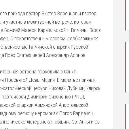
ого прихода пастор Виктор Воронцов и пастор
ли участие в молитвенной встрече, которая
е Божией Матери Кармельской г. Гатчины. Всего
ловек. С приветственным словом к собравшимся
ественностью Гатчинской епархии Русской
да Всех Святых иерей Александр Асонов.
твенная встреча проходила в Санкт-
ия Пресвятой Девы Марии. В молитве приняли
о-католической церкви Николай Дубинин, клирик
 протоиерей Димитрий Сизоненко (РПЦ),
ванской епархии Армянской Апостольской
падному региону иеромонах Погос Варданян,
нгелическо-лютеранская община Св. Анны и Св.