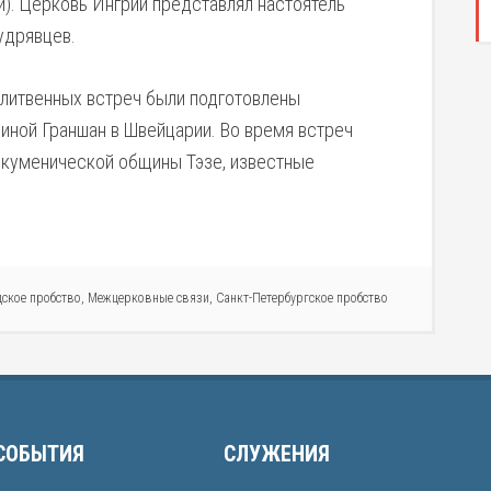
). Церковь Ингрии представлял настоятель
удрявцев.
олитвенных встреч были подготовлены
ной Граншан в Швейцарии. Во время встреч
экуменической общины Тэзе, известные
ское пробство
,
Межцерковные связи
,
Санкт-Петербургское пробство
СОБЫТИЯ
СЛУЖЕНИЯ