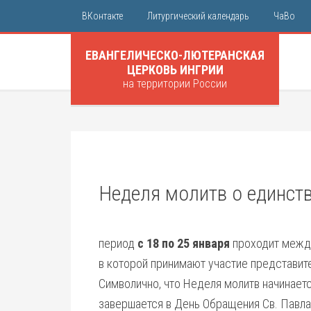
ВКонтакте
Литургический календарь
ЧаВо
ЕВАНГЕЛИЧЕСКО-ЛЮТЕРАНСКАЯ
ЦЕРКОВЬ ИНГРИИ
на территории России
Неделя молитв о единств
период
с 18 по 25 января
проходит между
в которой принимают участие представит
Символично, что Неделя молитв начинает
завершается в День Обращения Св. Павла