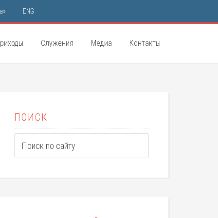
а»
ENG
риходы
Служения
Медиа
Контакты
ПОИСК