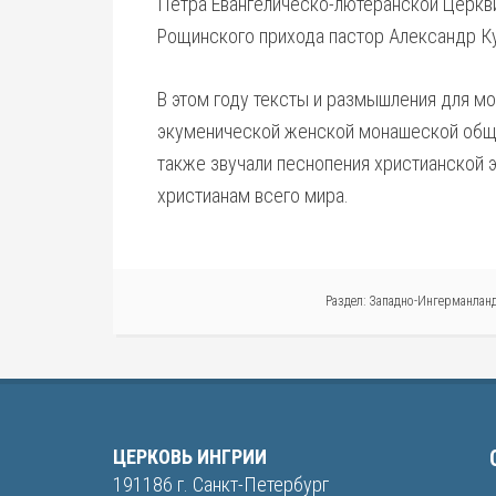
Петра Евангелическо-лютеранской Церкви
Рощинского прихода пастор Александр К
В этом году тексты и размышления для м
экуменической женской монашеской общи
также звучали песнопения христианской 
христианам всего мира.
Раздел:
Западно-Ингерманланд
ЦЕРКОВЬ ИНГРИИ
191186 г. Санкт-Петербург