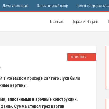
Дома милосердия
Паломнический центр
Проект «Открытая кирх
Главная
Церковь Ингрии
П
05.04.2019
е
ля в Ржевском приходе Святого Луки были
жные картины.
ми, вписанными в арочные конструкции.
ффани». Сумма стекол трех картин