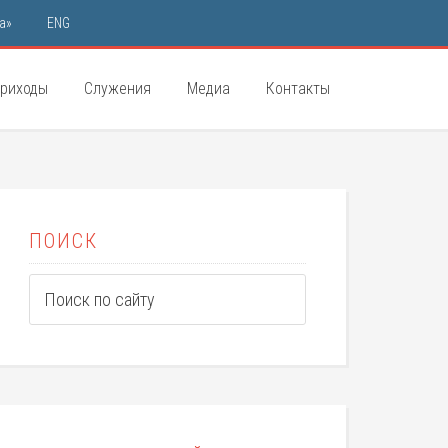
а»
ENG
риходы
Служения
Медиа
Контакты
ПОИСК