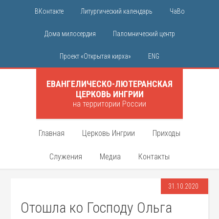
ВКонтакте
Литургический календарь
ЧаВо
Дома милосердия
Паломнический центр
Проект «Открытая кирха»
ENG
ЕВАНГЕЛИЧЕСКО-ЛЮТЕРАНСКАЯ
ЦЕРКОВЬ ИНГРИИ
на территории России
Главная
Церковь Ингрии
Приходы
Служения
Медиа
Контакты
31.10.2020
Отошла ко Господу Ольга