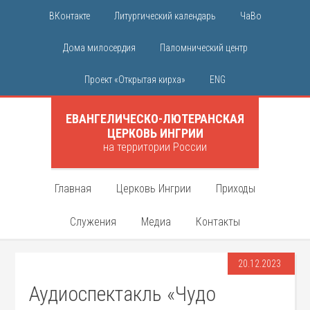
ВКонтакте
Литургический календарь
ЧаВо
Дома милосердия
Паломнический центр
Проект «Открытая кирха»
ENG
ЕВАНГЕЛИЧЕСКО-ЛЮТЕРАНСКАЯ
ЦЕРКОВЬ ИНГРИИ
на территории России
Главная
Церковь Ингрии
Приходы
Служения
Медиа
Контакты
20.12.2023
Аудиоспектакль «Чудо