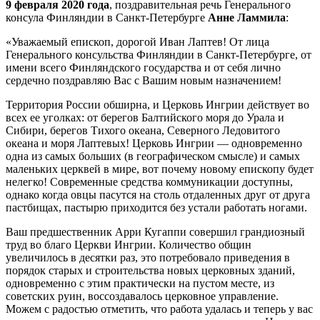
9 февраля 2020 года
, поздравительная речь Генерального
консула Финляндии в Санкт-Петербурге
Анне Ламмила
:
«Уважаемый епископ, дорогой Иван Лаптев! От лица
Генерального консульства Финляндии в Санкт-Петербурге, от
имени всего Финляндского государства и от себя лично
сердечно поздравляю Вас с Вашим новым назначением!
Территория России обширна, и Церковь Ингрии действует во
всех ее уголках: от берегов Балтийского моря до Урала и
Сибири, берегов Тихого океана, Северного Ледовитого
океана и моря Лаптевых! Церковь Ингрии — одновременно
одна из самых больших (в географическом смысле) и самых
маленьких церквей в мире, вот почему новому епископу будет
нелегко! Современные средства коммуникации доступны,
однако когда овцы пасутся на столь отдаленных друг от друга
пастбищах, пастырю приходится без устали работать ногами.
Ваш предшественник Арри Кугаппи совершил грандиозный
труд во благо Церкви Ингрии. Количество общин
увеличилось в десятки раз, это потребовало приведения в
порядок старых и строительства новых церковных зданий,
одновременно с этим практически на пустом месте, из
советских руин, воссоздавалось церковное управление.
Можем с радостью отметить, что работа удалась и теперь у вас