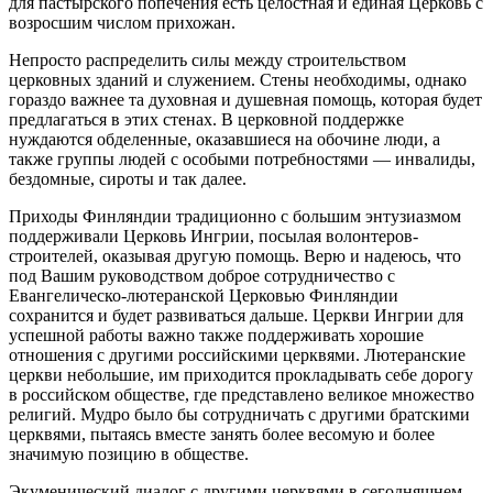
для пастырского попечения есть целостная и единая Церковь с
возросшим числом прихожан.
Непросто распределить силы между строительством
церковных зданий и служением. Стены необходимы, однако
гораздо важнее та духовная и душевная помощь, которая будет
предлагаться в этих стенах. В церковной поддержке
нуждаются обделенные, оказавшиеся на обочине люди, а
также группы людей с особыми потребностями — инвалиды,
бездомные, сироты и так далее.
Приходы Финляндии традиционно с большим энтузиазмом
поддерживали Церковь Ингрии, посылая волонтеров-
строителей, оказывая другую помощь. Верю и надеюсь, что
под Вашим руководством доброе сотрудничество с
Евангелическо-лютеранской Церковью Финляндии
сохранится и будет развиваться дальше. Церкви Ингрии для
успешной работы важно также поддерживать хорошие
отношения с другими российскими церквями. Лютеранские
церкви небольшие, им приходится прокладывать себе дорогу
в российском обществе, где представлено великое множество
религий. Мудро было бы сотрудничать с другими братскими
церквями, пытаясь вместе занять более весомую и более
значимую позицию в обществе.
Экуменический диалог с другими церквями в сегодняшнем