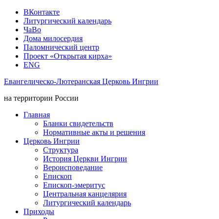
ВКонтакте
Литургический календарь
ЧаВо
Дома милосердия
Паломнический центр
Проект «Открытая кирха»
ENG
Евангелическо-Лютеранская Церковь Ингрии
на территории России
Главная
Бланки свидетельств
Нормативные акты и решения
Церковь Ингрии
Структура
История Церкви Ингрии
Вероисповедание
Епископ
Епископ-эмеритус
Центральная канцелярия
Литургический календарь
Приходы