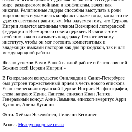
мире, раздираемом войнами и конфликтам, важен как
никогда. Религиозные лидеры способны выступать в роли
миротворцев и улаживать конфликты даже тогда, когда это не
удается светским правителям. Мы радуемся тому, что Церковь
Ингрии является активным членом Всемирной лютеранской
федерации и Всемирного совета церквей. В связи с этим
особенно важно оказывать поддержку Теологическому
институту, чтобы он мог готовить компетентных и
владеющих языками пасторов как для приходской, так и для
международной работы.
Желаю успехов Вам в Вашей важной работе и благословений
Божиих всей Церкви Ингрии!»
В Генеральном консульстве Финляндии в Санкт-Петербурге
был устроен торжественный прием в честь нового епископа
Евангелическо-лютеранской Церкви Ингрии. На фотографии,
слева направо: Ирина Лаптева, епископ Иван Лаптев,
Генеральный консул Анне Ламмила, епископ-эмеритус Арри
Кугаппи, Алина Кугаппи
Фото: Хейкки Яскеляйнен, Лилианн Кескинен
Раздел:
Международные связи