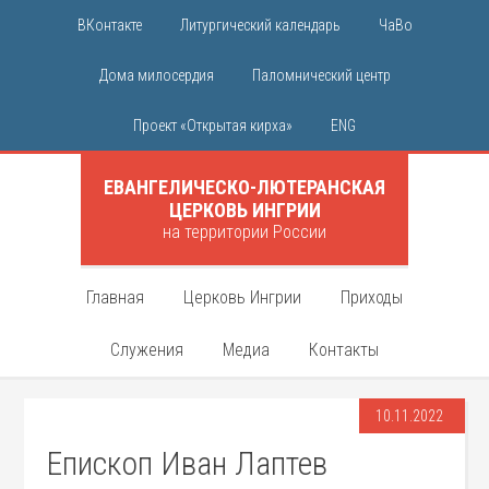
ВКонтакте
Литургический календарь
ЧаВо
Дома милосердия
Паломнический центр
Проект «Открытая кирха»
ENG
ЕВАНГЕЛИЧЕСКО-ЛЮТЕРАНСКАЯ
ЦЕРКОВЬ ИНГРИИ
на территории России
Главная
Церковь Ингрии
Приходы
Служения
Медиа
Контакты
10.11.2022
Епископ Иван Лаптев