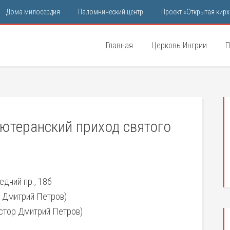
Дома милосердия
Паломнический центр
Проект «Открытая кирх
Главная
Церковь Ингрии
П
лютеранский приход святого
едний пр., 18б
р Дмитрий Петров)
 пастор Дмитрий Петров)