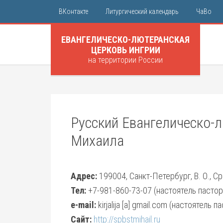
ВКонтакте
Литургический календарь
ЧаВо
ЕВАНГЕЛИЧЕСКО-ЛЮТЕРАНСКАЯ
ЦЕРКОВЬ ИНГРИИ
на территории России
Русский Евангелическо-
Михаила
Адрес:
199004, Санкт-Петербург, В. О., Ср
Тел:
+7-981-860-73-07 (настоятель пасто
e-mail:
kirjalija [a] gmail.com (настоятель
Сайт:
http://spbstmihail.ru