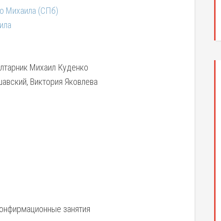
о Михаила (СПб)
ила
алтарник Михаил Куденко
шавский, Виктория Яковлева
Конфирмационные занятия