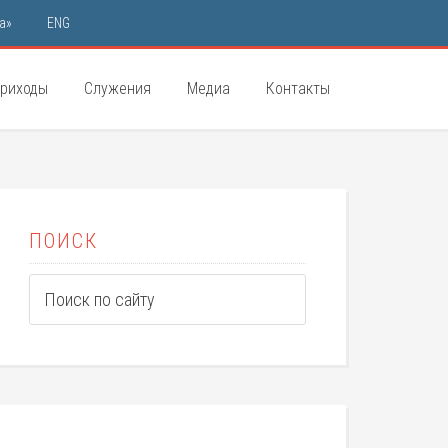
а»
ENG
риходы
Служения
Медиа
Контакты
ПОИСК