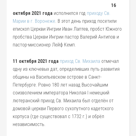
16
октября 2021 года
исполнился год
приходу Св.
Марии в г. Воронеже
. В этот день приход посетили
епископ Церкви Ингрии Иван Лаптев, пробст Южного
пробства Церкви Ингрии пастор Валерий Антипов и
пастор-миссионер Лейф Кемп.
11 октября 2021 года
приход Св. Михаила
отмечал
одну из ключевых дат, определивших путь развития
общины на Васильевском острове в Санкт-
Петербурге. Ровно 180 лет назад Высочайшим
соизволением императора Николая I немецкий
лютеранский приход Св. Михаила был отделён от
домовой церкви Первого сухопутного кадетского
корпуса (где существовал с 1732 г.) и обрёл
независимость.