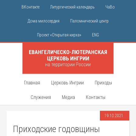
ВКонтакте
Литургический календарь
ЧаВо
Дома милосердия
Паломнический центр
Проект «Открытая кирха»
ENG
ЕВАНГЕЛИЧЕСКО-ЛЮТЕРАНСКАЯ
ЦЕРКОВЬ ИНГРИИ
на территории России
Главная
Церковь Ингрии
Приходы
Служения
Медиа
Контакты
19.10.2021
Приходские годовщины