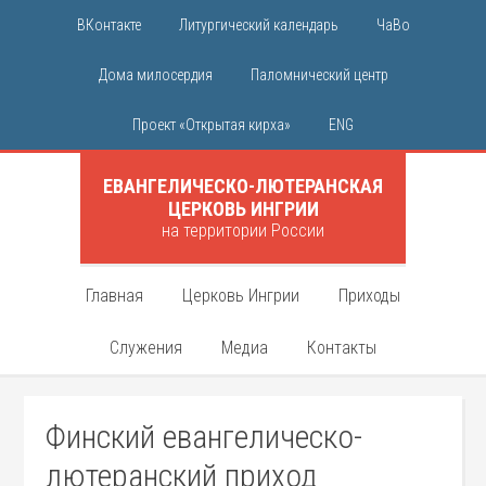
ВКонтакте
Литургический календарь
ЧаВо
Дома милосердия
Паломнический центр
Проект «Открытая кирха»
ENG
ЕВАНГЕЛИЧЕСКО-ЛЮТЕРАНСКАЯ
ЦЕРКОВЬ ИНГРИИ
на территории России
Главная
Церковь Ингрии
Приходы
Служения
Медиа
Контакты
Финский евангелическо-
лютеранский приход