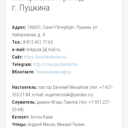
г. Пушкина
Адрес:
196601, Санкт-Петербург, Пушкин, ул.
Набережная, д. 4
Тел.:
8-812-451-77-63
e-mail:
kirkpusk [a] mail.ru
Сайт:
https://pushkinkirha.ru/
Telegram:
http://t.me/pushkinkirha
ВКонтакте:
Пушкинская кирха
Настоятель:
пастор Евгений Михайлов (тел. +7-921-
953-21-84, e-mail: eugeneroslak@yandex.ru)
Служитель:
диакон Игорь Павлов (тел. +7-931-227-
03-68)
Катехет:
Антон Баев
Чтецы:
Андрей Мисан, Михаил Пызин