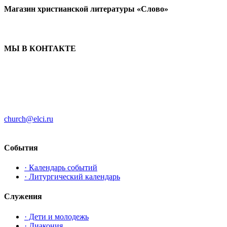
Магазин христианской литературы «Слово»
МЫ В КОНТАКТЕ
ЦЕРКОВЬ ИНГРИИ
191186 г. Санкт-Петербург
ул. Большая Конюшенная, д. 8
church@elci.ru
+7-812-3128289
События
· Календарь событий
· Литургический календарь
Служения
· Дети и молодежь
· Диакония