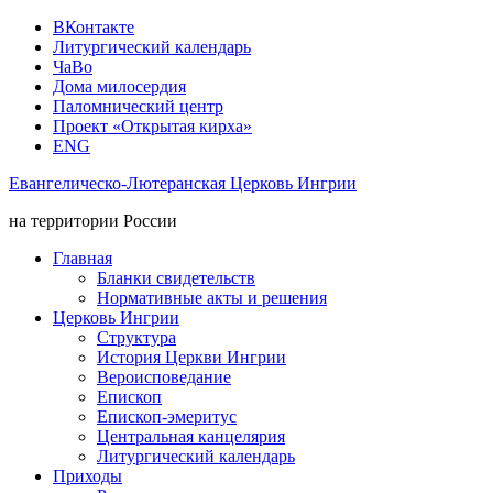
ВКонтакте
Литургический календарь
ЧаВо
Дома милосердия
Паломнический центр
Проект «Открытая кирха»
ENG
Евангелическо-Лютеранская Церковь Ингрии
на территории России
Главная
Бланки свидетельств
Нормативные акты и решения
Церковь Ингрии
Структура
История Церкви Ингрии
Вероисповедание
Епископ
Епископ-эмеритус
Центральная канцелярия
Литургический календарь
Приходы