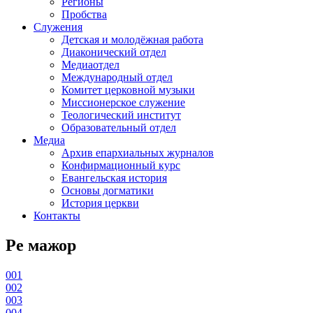
Регионы
Пробства
Служения
Детская и молодёжная работа
Диаконический отдел
Медиаотдел
Международный отдел
Комитет церковной музыки
Миссионерское служение
Теологический институт
Образовательный отдел
Медиа
Архив епархиальных журналов
Конфирмационный курс
Евангельская история
Основы догматики
История церкви
Контакты
Ре мажор
001
002
003
004