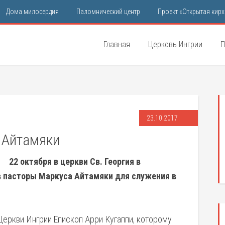
Дома милосердия
Паломнический центр
Проект «Открытая кирх
Главная
Церковь Ингрии
П
23.10.2017
 Айтамяки
22 октября в церкви Св. Георгия в
в пасторы Маркуса Айтамяки для служения в
еркви Ингрии Епископ Арри Кугаппи, которому