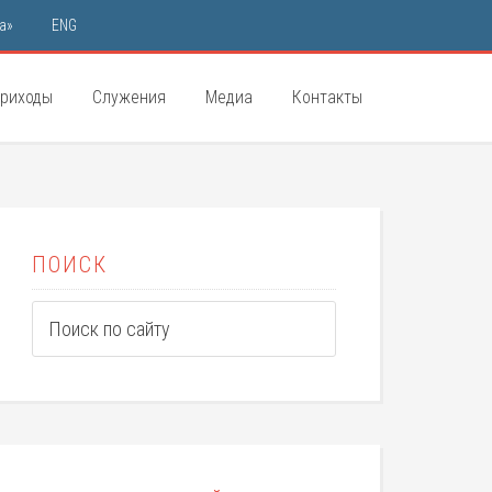
а»
ENG
риходы
Служения
Медиа
Контакты
ПОИСК