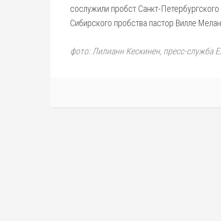
сослужили пробст Санкт-Петербургского 
Сибирского пробства пастор Вилле Мелан
фото: Лилианн Кескинен, пресс-служба 