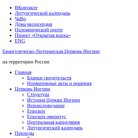
ВКонтакте
Литургический календарь
ЧаВо
Дома милосердия
Паломнический центр
Проект «Открытая кирха»
ENG
Евангелическо-Лютеранская Церковь Ингрии
на территории России
Главная
Бланки свидетельств
Нормативные акты и решения
Церковь Ингрии
Структура
История Церкви Ингрии
Вероисповедание
Епископ
Епископ-эмеритус
Центральная канцелярия
Литургический календарь
Приходы