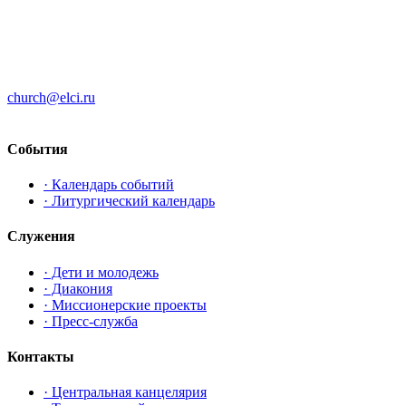
ЦЕРКОВЬ ИНГРИИ
191186 г. Санкт-Петербург
ул. Большая Конюшенная, д. 8
church@elci.ru
+7-812-3128289
События
· Календарь событий
· Литургический календарь
Служения
· Дети и молодежь
· Диакония
· Миссионерские проекты
· Пресс-служба
Контакты
· Центральная канцелярия