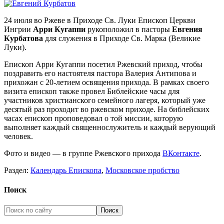
24 июля во Ржеве в Приходе Св. Луки Епископ Церкви
Ингрии
Арри Кугаппи
рукоположил в пасторы
Евгения
Курбатова
для служения в Приходе Св. Марка (Великие
Луки).
Епископ Арри Кугаппи посетил Ржевский приход, чтобы
поздравить его настоятеля пастора Валерия Антипова и
прихожан с 20-летием освящения прихода. В рамках своего
визита епископ также провел Библейские часы для
участников христианского семейного лагеря, который уже
десятый раз проходит во ржевском приходе. На библейских
часах епископ проповедовал о той миссии, которую
выполняет каждый священнослужитель и каждый верующий
человек.
Фото и видео — в группе Ржевского прихода
ВКонтакте
.
Раздел:
Календарь Епископа
,
Московское пробство
Поиск