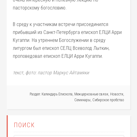
пасторскому богословию.
В среду к участникам встречи присоединился
прибывший из Санкт-Петербурга епископ ЕЛЦИ Арри
Кугаппи. На утреннем Богослужении в среду
литургом был епископ СЕЛЦ Всеволод Лыткин,
проповедовал епископ ЕЛЦИ Арри Кугаппи.
текст, фото: пастор Маркус Айтамяки
Раздел:
Календарь Епископа
,
Межцерковные связи
,
Новости
,
Семинары
,
Сибирское пробство
ПОИСК