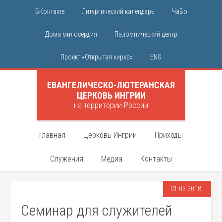
ВКонтакте
Литургический календарь
ЧаВо
Дома милосердия
Паломнический центр
Проект «Открытая кирха»
ENG
ЕВАНГЕЛИЧЕСКО-ЛЮТЕРАНСКАЯ
ЦЕРКОВЬ ИНГРИИ
на территории России
Главная
Церковь Ингрии
Приходы
Служения
Медиа
Контакты
01.03.2018
Семинар для служителей