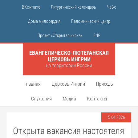
ВКонтакте
Литургический календарь
ЧаВо
Дома милосердия
Паломнический центр
Проект «Открытая кирха»
ENG
ЕВАНГЕЛИЧЕСКО-ЛЮТЕРАНСКАЯ
ЦЕРКОВЬ ИНГРИИ
на территории России
Главная
Церковь Ингрии
Приходы
Служения
Медиа
Контакты
15.04.2026
Открыта вакансия настоятеля