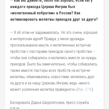
—
Как Вы думаете, было бы хорошо, если бы у
каждого прихода Церкви Ингрии был
«молитвенный побратим» в России? Как
активизировать молитвы приходов друг за друга?
— Я об этом не задумывалась. Но это очень хорошая
и интересная идея!!! Правда, у меня однажды
проскальзывала мысль о молитвенных встречах
пробстов с пасторами приходов своего пробства —
чтобы они собирались и молились вместе за нужды
приходов. Было бы замечательно, чтобы собирались
также вместе пасторы всех пробств на встречи-
молитвы, обменивались новостями, молились друг
за друга и за нашу Церковь Ингрии, ведь «много
может усиленная молитва праведного» (
Иак. 5:16
).
Беседовала Дарья Шкурлятьева, пресс-служба
ЕЛЦИ