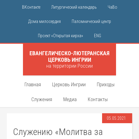
ВКонтакте
Литургический календарь
ЧаВо
Дома милосердия
Паломнический центр
Проект «Открытая кирха»
ENG
ЕВАНГЕЛИЧЕСКО-ЛЮТЕРАНСКАЯ
ЦЕРКОВЬ ИНГРИИ
на территории России
Главная
Церковь Ингрии
Приходы
Служения
Медиа
Контакты
05.05.2021
Служению «Молитва за