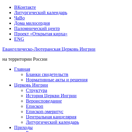
ВКонтакте
Литургический календарь
ЧаВо
Дома милосердия
Паломнический центр
Проект «Открытая кирха»
ENG
Евангелическо-Лютеранская Церковь Ингрии
на территории России
Главная
Бланки свидетельств
Нормативные акты и решения
Церковь Ингрии
Структура
История Церкви Ингрии
Вероисповедание
Епископ
Епископ-эмеритус
Центральная канцелярия
Литургический календарь
Приходы