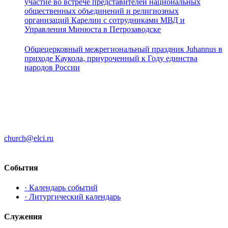
участие во встрече представителей национальных
общественных объединений и религиозных
организаций Карелии с сотрудниками МВД и
Управления Минюста в Петрозаводске
Общецерковный межрегиональный праздник Juhannus в
приходе Каукола, приуроченный к Году единства
народов России
ЦЕРКОВЬ ИНГРИИ
191186 г. Санкт-Петербург
ул. Большая Конюшенная, д. 8
church@elci.ru
+7-812-3128289
События
· Календарь событий
· Литургический календарь
Служения