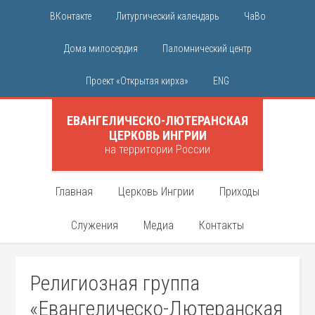
ВКонтакте
Литургический календарь
ЧаВо
Дома милосердия
Паломнический центр
Проект «Открытая кирха»
ENG
ЕВАНГЕЛИЧЕСКО-ЛЮТЕРАНСКАЯ
ЦЕРКОВЬ ИНГРИИ
на территории России
Главная
Церковь Ингрии
Приходы
Служения
Медиа
Контакты
Религиозная группа
«Евангелическо-Лютеранская