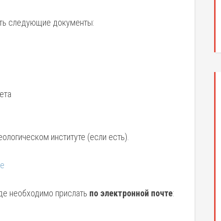
ить следующие документы:
ета
еологическом институте (если есть).
ке
иде необходимо прислать
по электронной почте
: