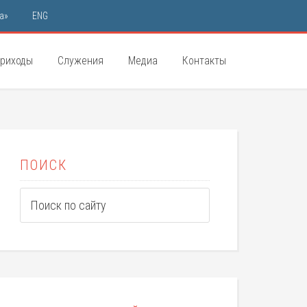
а»
ENG
риходы
Служения
Медиа
Контакты
ПОИСК