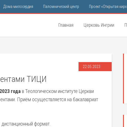
Дома милосердия
Паломнический центр
Проект «Открытая кирх
Главная
Церковь Ингрии
П
22.05.2023
иентами ТИЦИ
2023 года
в Теологическом институте Церкви
ентами. Приём осуществляется на бакалавриат
н дистанционный формат.