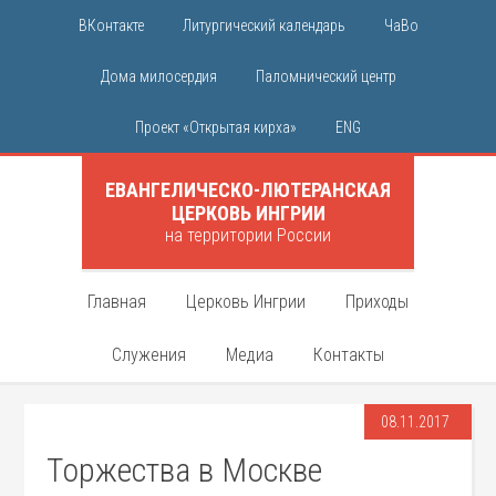
ВКонтакте
Литургический календарь
ЧаВо
Дома милосердия
Паломнический центр
Проект «Открытая кирха»
ENG
ЕВАНГЕЛИЧЕСКО-ЛЮТЕРАНСКАЯ
ЦЕРКОВЬ ИНГРИИ
на территории России
Главная
Церковь Ингрии
Приходы
Служения
Медиа
Контакты
08.11.2017
Торжества в Москве